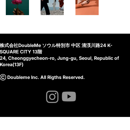
株式会社DoubleMe ソウル特別市 中区 清渓川路24 K-
SQUARE CITY 13階
24, Cheonggyecheon-ro, Jung-gu, Seoul, Republic of
Korea(13F)
Ⓒ Doubleme Inc. All Rigths Reserved.