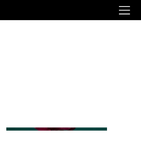
프로젝트 제목
프로젝트 유형
사진
날짜
2023년 4월
프로젝트 설명이 표시되는 공간입니다. 간단한 개요를 작
성하거나 프로젝트 정보, 참고 자료, 작업 과정 등 자세한
설명을 추가해보세요. 프로젝트 설명을 추가하려면 프로
젝트 관리 페이지로 이동하세요.